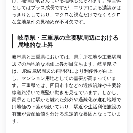
け、地価が弱含んでいる地域も見られます。県全体
としてはプラス成長ですが、エリアによる濃淡がは
っきりとしており、マクロな視点だけでなくミクロ
な立地条件の見極めが不可欠です。
岐阜県・三重県の主要駅周辺における
局地的な上昇
岐阜県と三重県においては、県庁所在地や主要駅周
辺での局地的な地価上昇が目立ちます。岐阜県で
は、JR岐阜駅周辺の再開発により利便性が向上
し、マンション用地としての需要が高まっていま
す。三重県では、四日市市などの近鉄沿線や主要幹
線道路沿いで底堅い動きを見せています。しかし、
両県ともに駅から離れた郊外や過疎化が進む地域で
は地価の下落が続いており、駅近や生活利便施設の
有無が資産価値を分ける決定的な要因となっていま
す。