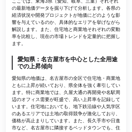
ここでは、東海3県（愛知、岐阜、三重）それぞれ
の最新地価データを掘り下げて分析します。各県の
経済状況や開発プロジェクトが地価にどのような影
響を与えているのか、具体的なエリアを挙げながら
解説します。また、住宅地と商業地それぞれの変動
率を比較し、現在の市場トレンドを定量的に把握し
ます。
愛知県：名古屋市を中心とした全用途
での上昇傾向
愛知県の地価は、名古屋市の全区で住宅地・商業地
ともに上昇が続いており、県全体を強く牽引してい
ます。特に商業地では、久屋大通の再開発や名駅周
辺のオフィス需要が旺盛で、高い上昇率を記録して
います。住宅地においても、地下鉄沿線や人気学区
のあるエリアでは土地の取得競争が激化しており、
価格が高止まりしています。また、長久手市や日進
市など、名古屋市に隣接するベッドタウンでも、住