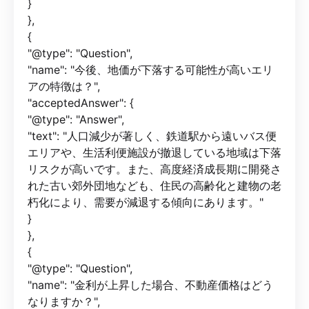
}
},
{
"@type": "Question",
"name": "今後、地価が下落する可能性が高いエリ
アの特徴は？",
"acceptedAnswer": {
"@type": "Answer",
"text": "人口減少が著しく、鉄道駅から遠いバス便
エリアや、生活利便施設が撤退している地域は下落
リスクが高いです。また、高度経済成長期に開発さ
れた古い郊外団地なども、住民の高齢化と建物の老
朽化により、需要が減退する傾向にあります。"
}
},
{
"@type": "Question",
"name": "金利が上昇した場合、不動産価格はどう
なりますか？",