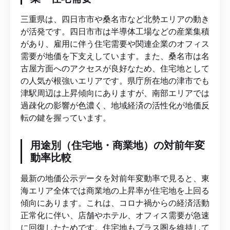
三重県は、四日市市や桑名市など北勢エリアの動き
が活発です。四日市市は半導体工場などの産業集積
があり、雇用に伴う住宅需要や関連企業のオフィス
需要が地価を下支えしています。また、桑名市は名
古屋方面へのアクセスが良好なため、住宅地として
の人気が根強いエリアです。県庁所在地の津市でも
津駅周辺は上昇傾向にありますが、南部エリアでは
過疎化の影響が色濃く、地域経済の活性化が地価反
転の鍵を握っています。
用途別（住宅地・商業地）の対前年変
動率比較
最新の地価公示データを対前年変動率で見ると、東
海エリア全体では商業地の上昇率が住宅地を上回る
傾向にあります。これは、コロナ禍からの経済活動
正常化に伴い、店舗やホテル、オフィス需要が急速
に回復したためです。住宅地もプラス圏を維持して