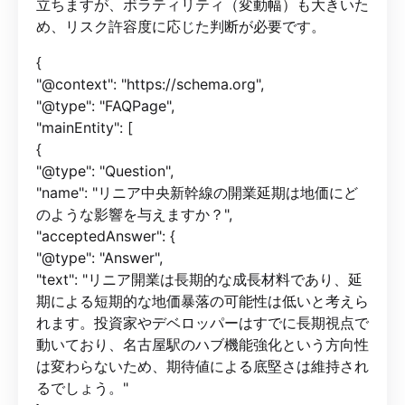
立ちますが、ボラティリティ（変動幅）も大きいた
め、リスク許容度に応じた判断が必要です。
{
"@context": "https://schema.org",
"@type": "FAQPage",
"mainEntity": [
{
"@type": "Question",
"name": "リニア中央新幹線の開業延期は地価にど
のような影響を与えますか？",
"acceptedAnswer": {
"@type": "Answer",
"text": "リニア開業は長期的な成長材料であり、延
期による短期的な地価暴落の可能性は低いと考えら
れます。投資家やデベロッパーはすでに長期視点で
動いており、名古屋駅のハブ機能強化という方向性
は変わらないため、期待値による底堅さは維持され
るでしょう。"