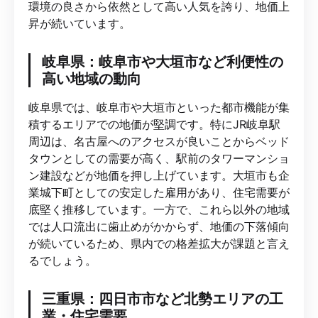
環境の良さから依然として高い人気を誇り、地価上
昇が続いています。
岐阜県：岐阜市や大垣市など利便性の
高い地域の動向
岐阜県では、岐阜市や大垣市といった都市機能が集
積するエリアでの地価が堅調です。特にJR岐阜駅
周辺は、名古屋へのアクセスが良いことからベッド
タウンとしての需要が高く、駅前のタワーマンショ
ン建設などが地価を押し上げています。大垣市も企
業城下町としての安定した雇用があり、住宅需要が
底堅く推移しています。一方で、これら以外の地域
では人口流出に歯止めがかからず、地価の下落傾向
が続いているため、県内での格差拡大が課題と言え
るでしょう。
三重県：四日市市など北勢エリアの工
業・住宅需要