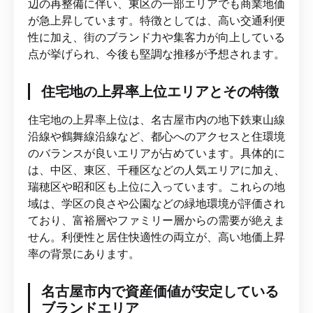
辺の再整備に伴い、東区の一部エリアでも商業地価
が急上昇しています。特徴としては、高い交通利便
性に加え、街のブランド力や集客力が向上している
点が挙げられ、今後も堅調な推移が予想されます。
住宅地の上昇率上位エリアとその特徴
住宅地の上昇率上位は、名古屋市内の地下鉄東山線
沿線や鶴舞線沿線など、都心へのアクセスと住環境
のバランスが良いエリアが占めています。具体的に
は、中区、東区、千種区などの人気エリアに加え、
瑞穂区や昭和区も上位に入っています。これらの地
域は、学区の良さや公園などの緑地環境が評価され
ており、富裕層やファミリー層からの需要が絶えま
せん。利便性と居住快適性の両立が、高い地価上昇
率の背景にあります。
名古屋市内で資産価値が安定している
ブランドエリア