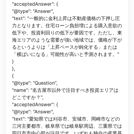
"acceptedAnswer": {
"@type": "Answer",
"text": "一般的に金利上昇は不動産価格の下押し圧
力となります。住宅ローン負担増による購入意欲の
低下や、投資利回りの低下が要因です。ただし、東
海エリアのような需要が強い地域では、価格が下が
るというよりは「上昇ペースが鈍化する」または
「横ばいになる」可能性が高いと予測されます。"
}
},
{
"@type": "Question",
"name": "名古屋市以外で注目すべき投資エリアは
どこですか？",
"acceptedAnswer": {
"@type": "Answer",
"text": "愛知県では刈谷市、安城市、岡崎市などの
三河主要都市、岐阜県では岐阜駅周辺、三重県では
四日市市中心部が注目です。いずれも独自の産業基