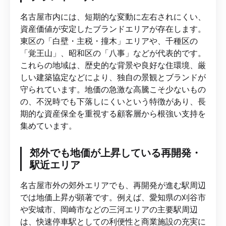
名古屋市内には、短期的な変動に左右されにくい、
資産価値が安定したブランドエリアが存在します。
東区の「白壁・主税・撞木」エリアや、千種区の
「覚王山」、昭和区の「八事」などが代表的です。
これらの地域は、歴史的な背景や良好な住環境、厳
しい建築協定などにより、独自の景観とブランドが
守られています。地価の急激な高騰こそ少ないもの
の、不況時でも下落しにくいという特徴があり、長
期的な資産保全を重視する顧客層から根強い支持を
集めています。
郊外でも地価が上昇している再開発・
駅近エリア
名古屋市外の郊外エリアでも、再開発が進む駅周辺
では地価上昇が顕著です。例えば、愛知県の刈谷市
や安城市、岡崎市などの三河エリアの主要駅周辺
は、快速停車駅としての利便性と商業施設の充実に