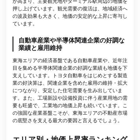
が高まり、主要観光地やターミナル駅周辺の地価を
押し上げています。観光需要の復活は、地域経済へ
の波及効果も大きく、地価の安定的な上昇に寄与し
ています。
自動車産業や半導体関連企業の好調な
業績と雇用維持
東海エリアの経済基盤である自動車産業や、近年注
目を集める半導体関連企業の好調な業績も地価を下
支えしています。トヨタ自動車をはじめとする製造
業の好決算は、関連企業を含めた雇用の維持・拡大
につながり、安定した住宅需要を生み出していま
す。また、工場新設や設備投資に伴う産業用地の需
要も旺盛で、工業地の地価上昇も続いています。こ
の強固な産業基盤こそが、東海エリアの不動産市場
の底堅さを支える最大の要因と言えるでしょう。
エリア別・地価上昇率ランキング