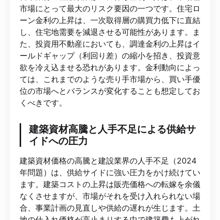
市場にとって最大のリスク要因の一つです。住宅ロ
ーン金利の上昇は、一次取得層の購買力低下に直結
し、住宅地需要を減退させる可能性があります。ま
た、投資用不動産においても、調達金利の上昇はイ
ールドギャップ（利回り差）の縮小を招き、投資意
欲を冷え込ませる恐れがあります。金利動向によっ
ては、これまでのような売り手市場から、買い手優
位の市場へとバランスが変化することも想定してお
くべきです。
建築資材高騰と人手不足による供給サ
イドへの圧力
建築資材価格の高騰と建設業界の人手不足（2024
年問題）は、供給サイドに強い圧力をかけ続けてい
ます。建築コストの上昇は販売価格への転嫁を余儀
なくさせますが、市場がそれを受け入れられない場
合、事業計画の見直しや供給の遅れが生じます。土
地の仕入れ価格が高止まりする中で建築費も上がれ