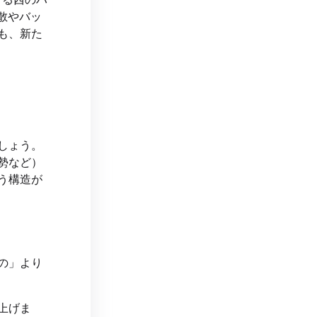
散やバッ
も、新た
しょう。
勢など）
う構造が
の」より
上げま