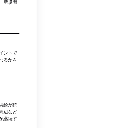
、新規開
イントで
れるかを
。
供給が続
周辺など
が継続す