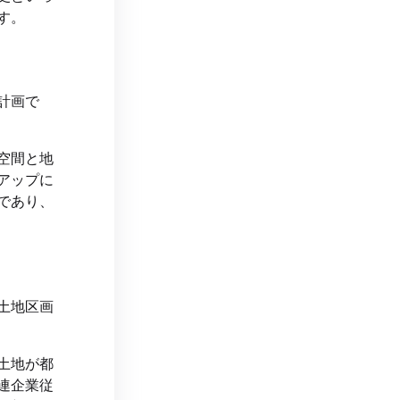
す。
計画で
空間と地
アップに
であり、
土地区画
土地が都
連企業従