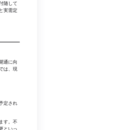
付随して
と実需定
開通に向
では、現
予定され
ます。不
更といっ