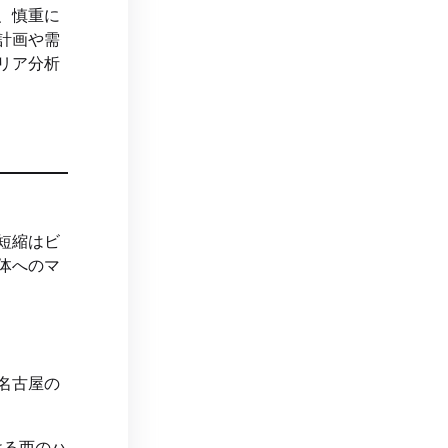
、慎重に
計画や需
リア分析
短縮はビ
体へのマ
名古屋の
ける西のハ