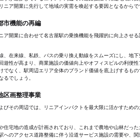
リニア開業に先行して地域の実需を喚起する要因となるからで
都市機能の再編
ニア開業に合わせて名古屋駅の乗換機能を飛躍的に向上させる
線、在来線、私鉄、バスの乗り換え動線をスムーズにし、地下
回遊性が高まり、商業施設の価値向上やオフィスビルの利便性
けでなく、駅周辺エリア全体のブランド価値を底上げするもの
なるでしょう。
地区画整理事業
よびその周辺では、リニアインパクトを最大限に活かすための
や住宅地の造成が計画されており、これまで農地や山林だった
駅へのアクセス道路整備に伴う沿道サービス施設の需要や、関