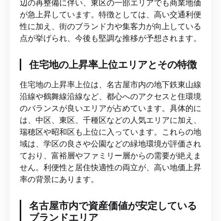
辺の再整備に伴い、東区の一部エリアでも商業地価
が急上昇しています。特徴としては、高い交通利便
性に加え、街のブランド力や集客力が向上している
点が挙げられ、今後も堅調な推移が予想されます。
住宅地の上昇率上位エリアとその特徴
住宅地の上昇率上位は、名古屋市内の地下鉄東山線
沿線や鶴舞線沿線など、都心へのアクセスと住環境
のバランスが良いエリアが占めています。具体的に
は、中区、東区、千種区などの人気エリアに加え、
瑞穂区や昭和区も上位に入っています。これらの地
域は、学区の良さや公園などの緑地環境が評価され
ており、富裕層やファミリー層からの需要が絶えま
せん。利便性と居住快適性の両立が、高い地価上昇
率の背景にあります。
名古屋市内で資産価値が安定している
ブランドエリア