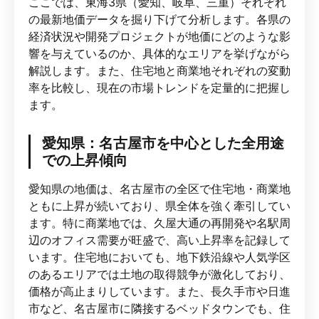
ここでは、東海3県（愛知、岐阜、三重）それぞれ
の最新地価データを掘り下げて分析します。各県の
経済状況や開発プロジェクトが地価にどのような影
響を与えているのか、具体的なエリアを挙げながら
解説します。また、住宅地と商業地それぞれの変動
率を比較し、現在の市場トレンドを定量的に把握し
ます。
愛知県：名古屋市を中心とした全用途
での上昇傾向
愛知県の地価は、名古屋市の全区で住宅地・商業地
ともに上昇が続いており、県全体を強く牽引してい
ます。特に商業地では、久屋大通の再開発や名駅周
辺のオフィス需要が旺盛で、高い上昇率を記録して
います。住宅地においても、地下鉄沿線や人気学区
のあるエリアでは土地の取得競争が激化しており、
価格が高止まりしています。また、長久手市や日進
市など、名古屋市に隣接するベッドタウンでも、住