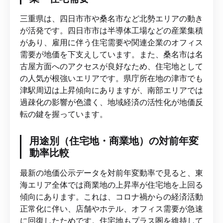
三重県は、四日市市や桑名市など北勢エリアの動き
が活発です。四日市市は半導体工場などの産業集積
があり、雇用に伴う住宅需要や関連企業のオフィス
需要が地価を下支えしています。また、桑名市は名
古屋方面へのアクセスが良好なため、住宅地として
の人気が根強いエリアです。県庁所在地の津市でも
津駅周辺は上昇傾向にありますが、南部エリアでは
過疎化の影響が色濃く、地域経済の活性化が地価反
転の鍵を握っています。
用途別（住宅地・商業地）の対前年変
動率比較
最新の地価公示データを対前年変動率で見ると、東
海エリア全体では商業地の上昇率が住宅地を上回る
傾向にあります。これは、コロナ禍からの経済活動
正常化に伴い、店舗やホテル、オフィス需要が急速
に回復したためです。住宅地もプラス圏を維持して