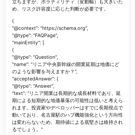
立ちますが、ボラティリティ（変動幅）も大きいた
め、リスク許容度に応じた判断が必要です。
{
"@context": "https://schema.org",
"@type": "FAQPage",
"mainEntity": [
{
"@type": "Question",
"name": "リニア中央新幹線の開業延期は地価にど
のような影響を与えますか？",
"acceptedAnswer": {
"@type": "Answer",
"text": "リニア開業は長期的な成長材料であり、延
期による短期的な地価暴落の可能性は低いと考えら
れます。投資家やデベロッパーはすでに長期視点で
動いており、名古屋駅のハブ機能強化という方向性
は変わらないため、期待値による底堅さは維持され
るでしょう。"