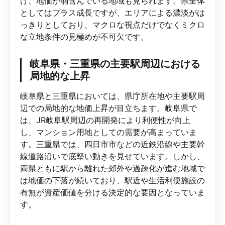
け、地価が弱含んでいる地域も見られます。県全体
としてはプラス成長ですが、エリアによる濃淡がは
っきりとしており、マクロな視点だけでなくミクロ
な立地条件の見極めが不可欠です。
岐阜県・三重県の主要駅周辺における
局地的な上昇
岐阜県と三重県においては、県庁所在地や主要駅周
辺での局地的な地価上昇が目立ちます。岐阜県で
は、JR岐阜駅周辺の再開発により利便性が向上
し、マンション用地としての需要が高まっていま
す。三重県では、四日市市などの近鉄沿線や主要幹
線道路沿いで底堅い動きを見せています。しかし、
両県ともに駅から離れた郊外や過疎化が進む地域で
は地価の下落が続いており、駅近や生活利便施設の
有無が資産価値を分ける決定的な要因となっていま
す。