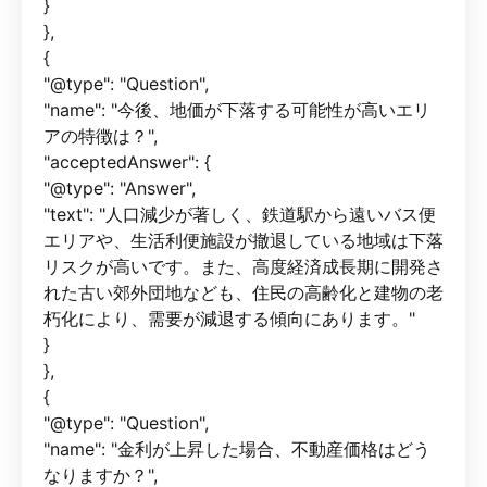
}
},
{
"@type": "Question",
"name": "今後、地価が下落する可能性が高いエリ
アの特徴は？",
"acceptedAnswer": {
"@type": "Answer",
"text": "人口減少が著しく、鉄道駅から遠いバス便
エリアや、生活利便施設が撤退している地域は下落
リスクが高いです。また、高度経済成長期に開発さ
れた古い郊外団地なども、住民の高齢化と建物の老
朽化により、需要が減退する傾向にあります。"
}
},
{
"@type": "Question",
"name": "金利が上昇した場合、不動産価格はどう
なりますか？",