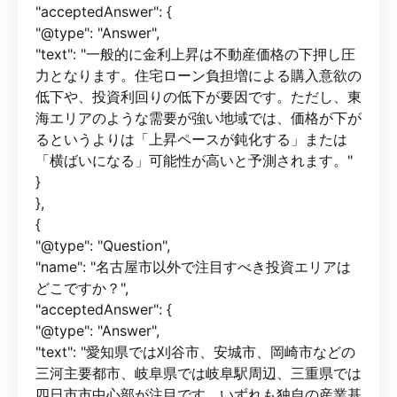
"acceptedAnswer": {
"@type": "Answer",
"text": "一般的に金利上昇は不動産価格の下押し圧
力となります。住宅ローン負担増による購入意欲の
低下や、投資利回りの低下が要因です。ただし、東
海エリアのような需要が強い地域では、価格が下が
るというよりは「上昇ペースが鈍化する」または
「横ばいになる」可能性が高いと予測されます。"
}
},
{
"@type": "Question",
"name": "名古屋市以外で注目すべき投資エリアは
どこですか？",
"acceptedAnswer": {
"@type": "Answer",
"text": "愛知県では刈谷市、安城市、岡崎市などの
三河主要都市、岐阜県では岐阜駅周辺、三重県では
四日市市中心部が注目です。いずれも独自の産業基