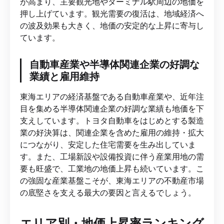
が高まり、主要観光地やターミナル駅周辺の地価を
押し上げています。観光需要の復活は、地域経済へ
の波及効果も大きく、地価の安定的な上昇に寄与し
ています。
自動車産業や半導体関連企業の好調な
業績と雇用維持
東海エリアの経済基盤である自動車産業や、近年注
目を集める半導体関連企業の好調な業績も地価を下
支えしています。トヨタ自動車をはじめとする製造
業の好決算は、関連企業を含めた雇用の維持・拡大
につながり、安定した住宅需要を生み出していま
す。また、工場新設や設備投資に伴う産業用地の需
要も旺盛で、工業地の地価上昇も続いています。こ
の強固な産業基盤こそが、東海エリアの不動産市場
の底堅さを支える最大の要因と言えるでしょう。
エリア別・地価上昇率ランキング