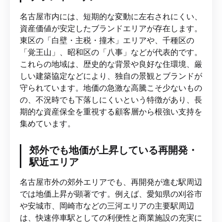
名古屋市内には、短期的な変動に左右されにくい、
資産価値が安定したブランドエリアが存在します。
東区の「白壁・主税・撞木」エリアや、千種区の
「覚王山」、昭和区の「八事」などが代表的です。
これらの地域は、歴史的な背景や良好な住環境、厳
しい建築協定などにより、独自の景観とブランドが
守られています。地価の急激な高騰こそ少ないもの
の、不況時でも下落しにくいという特徴があり、長
期的な資産保全を重視する顧客層から根強い支持を
集めています。
郊外でも地価が上昇している再開発・
駅近エリア
名古屋市外の郊外エリアでも、再開発が進む駅周辺
では地価上昇が顕著です。例えば、愛知県の刈谷市
や安城市、岡崎市などの三河エリアの主要駅周辺
は、快速停車駅としての利便性と商業施設の充実に