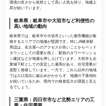
環境の良さから依然として高い人気を誇り、地価上
昇が続いています。
岐阜県：岐阜市や大垣市など利便性の
高い地域の動向
岐阜県では、岐阜市や大垣市といった都市機能が集
積するエリアでの地価が堅調です。特にJR岐阜駅
周辺は、名古屋へのアクセスが良いことからベッド
タウンとしての需要が高く、駅前のタワーマンショ
ン建設などが地価を押し上げています。大垣市も企
業城下町としての安定した雇用があり、住宅需要が
底堅く推移しています。一方で、これら以外の地域
では人口流出に歯止めがかからず、地価の下落傾向
が続いているため、県内での格差拡大が課題と言え
るでしょう。
三重県：四日市市など北勢エリアの工
業・住宅需要