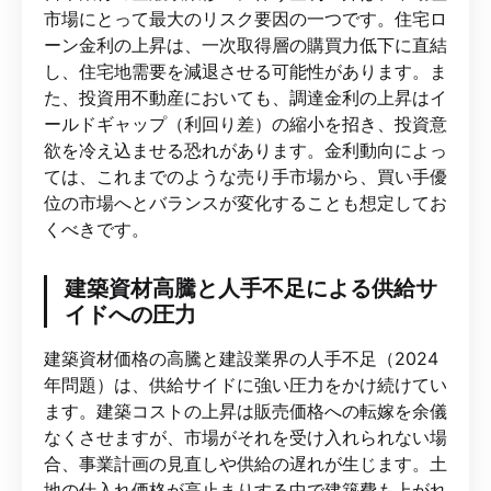
市場にとって最大のリスク要因の一つです。住宅ロ
ーン金利の上昇は、一次取得層の購買力低下に直結
し、住宅地需要を減退させる可能性があります。ま
た、投資用不動産においても、調達金利の上昇はイ
ールドギャップ（利回り差）の縮小を招き、投資意
欲を冷え込ませる恐れがあります。金利動向によっ
ては、これまでのような売り手市場から、買い手優
位の市場へとバランスが変化することも想定してお
くべきです。
建築資材高騰と人手不足による供給サ
イドへの圧力
建築資材価格の高騰と建設業界の人手不足（2024
年問題）は、供給サイドに強い圧力をかけ続けてい
ます。建築コストの上昇は販売価格への転嫁を余儀
なくさせますが、市場がそれを受け入れられない場
合、事業計画の見直しや供給の遅れが生じます。土
地の仕入れ価格が高止まりする中で建築費も上がれ