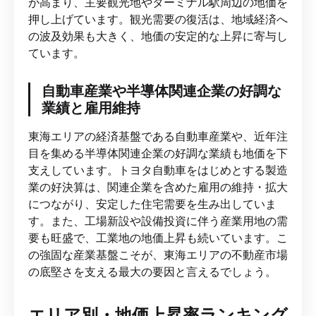
が高まり、主要観光地やターミナル駅周辺の地価を
押し上げています。観光需要の復活は、地域経済へ
の波及効果も大きく、地価の安定的な上昇に寄与し
ています。
自動車産業や半導体関連企業の好調な
業績と雇用維持
東海エリアの経済基盤である自動車産業や、近年注
目を集める半導体関連企業の好調な業績も地価を下
支えしています。トヨタ自動車をはじめとする製造
業の好決算は、関連企業を含めた雇用の維持・拡大
につながり、安定した住宅需要を生み出していま
す。また、工場新設や設備投資に伴う産業用地の需
要も旺盛で、工業地の地価上昇も続いています。こ
の強固な産業基盤こそが、東海エリアの不動産市場
の底堅さを支える最大の要因と言えるでしょう。
エリア別・地価上昇率ランキング