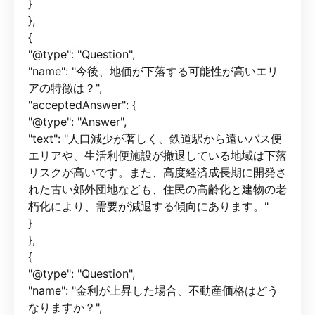
}
},
{
"@type": "Question",
"name": "今後、地価が下落する可能性が高いエリ
アの特徴は？",
"acceptedAnswer": {
"@type": "Answer",
"text": "人口減少が著しく、鉄道駅から遠いバス便
エリアや、生活利便施設が撤退している地域は下落
リスクが高いです。また、高度経済成長期に開発さ
れた古い郊外団地なども、住民の高齢化と建物の老
朽化により、需要が減退する傾向にあります。"
}
},
{
"@type": "Question",
"name": "金利が上昇した場合、不動産価格はどう
なりますか？",