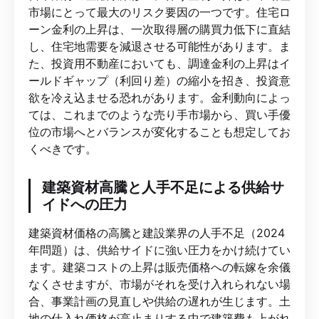
市場にとって最大のリスク要因の一つです。住宅ロ
ーン金利の上昇は、一次取得層の購買力低下に直結
し、住宅地需要を減退させる可能性があります。ま
た、投資用不動産においても、調達金利の上昇はイ
ールドギャップ（利回り差）の縮小を招き、投資意
欲を冷え込ませる恐れがあります。金利動向によっ
ては、これまでのような売り手市場から、買い手優
位の市場へとバランスが変化することも想定してお
くべきです。
建築資材高騰と人手不足による供給サ
イドへの圧力
建築資材価格の高騰と建設業界の人手不足（2024
年問題）は、供給サイドに強い圧力をかけ続けてい
ます。建築コストの上昇は販売価格への転嫁を余儀
なくさせますが、市場がそれを受け入れられない場
合、事業計画の見直しや供給の遅れが生じます。土
地の仕入れ価格が高止まりする中で建築費も上がれ