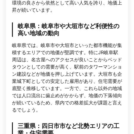
環境の良さから依然として高い人気を誇り、地価上
昇が続いています。
岐阜県：岐阜市や大垣市など利便性の
高い地域の動向
岐阜県では、岐阜市や大垣市といった都市機能が集
積するエリアでの地価が堅調です。特にJR岐阜駅
周辺は、名古屋へのアクセスが良いことからベッド
タウンとしての需要が高く、駅前のタワーマンショ
ン建設などが地価を押し上げています。大垣市も企
業城下町としての安定した雇用があり、住宅需要が
底堅く推移しています。一方で、これら以外の地域
では人口流出に歯止めがかからず、地価の下落傾向
が続いているため、県内での格差拡大が課題と言え
るでしょう。
三重県：四日市市など北勢エリアの工
業・住宅需要