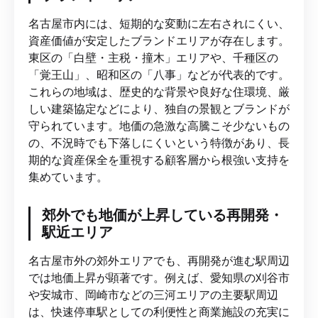
名古屋市内には、短期的な変動に左右されにくい、
資産価値が安定したブランドエリアが存在します。
東区の「白壁・主税・撞木」エリアや、千種区の
「覚王山」、昭和区の「八事」などが代表的です。
これらの地域は、歴史的な背景や良好な住環境、厳
しい建築協定などにより、独自の景観とブランドが
守られています。地価の急激な高騰こそ少ないもの
の、不況時でも下落しにくいという特徴があり、長
期的な資産保全を重視する顧客層から根強い支持を
集めています。
郊外でも地価が上昇している再開発・
駅近エリア
名古屋市外の郊外エリアでも、再開発が進む駅周辺
では地価上昇が顕著です。例えば、愛知県の刈谷市
や安城市、岡崎市などの三河エリアの主要駅周辺
は、快速停車駅としての利便性と商業施設の充実に