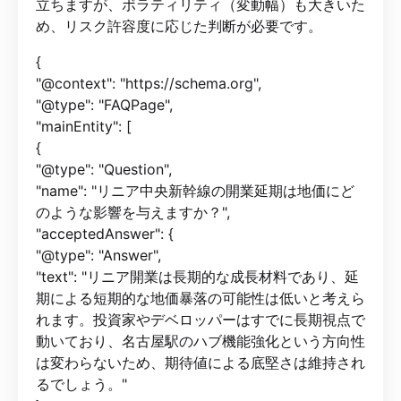
立ちますが、ボラティリティ（変動幅）も大きいた
め、リスク許容度に応じた判断が必要です。
{
"@context": "https://schema.org",
"@type": "FAQPage",
"mainEntity": [
{
"@type": "Question",
"name": "リニア中央新幹線の開業延期は地価にど
のような影響を与えますか？",
"acceptedAnswer": {
"@type": "Answer",
"text": "リニア開業は長期的な成長材料であり、延
期による短期的な地価暴落の可能性は低いと考えら
れます。投資家やデベロッパーはすでに長期視点で
動いており、名古屋駅のハブ機能強化という方向性
は変わらないため、期待値による底堅さは維持され
るでしょう。"