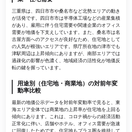
三重県は、四日市市や桑名市など北勢エリアの動き
が活発です。四日市市は半導体工場などの産業集積
があり、雇用に伴う住宅需要や関連企業のオフィス
需要が地価を下支えしています。また、桑名市は名
古屋方面へのアクセスが良好なため、住宅地として
の人気が根強いエリアです。県庁所在地の津市でも
津駅周辺は上昇傾向にありますが、南部エリアでは
過疎化の影響が色濃く、地域経済の活性化が地価反
転の鍵を握っています。
用途別（住宅地・商業地）の対前年変
動率比較
最新の地価公示データを対前年変動率で見ると、東
海エリア全体では商業地の上昇率が住宅地を上回る
傾向にあります。これは、コロナ禍からの経済活動
正常化に伴い、店舗やホテル、オフィス需要が急速
に回復したためです。住宅地もプラス圏を維持して