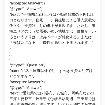
"acceptedAnswer": {
"@type": "Answer",
"text": "一般的に金利上昇は不動産価格の下押し圧
力となります。住宅ローン負担増による購入意欲の
低下や、投資利回りの低下が要因です。ただし、東
海エリアのような需要が強い地域では、価格が下が
るというよりは「上昇ペースが鈍化する」または
「横ばいになる」可能性が高いと予測されます。"
}
},
{
"@type": "Question",
"name": "名古屋市以外で注目すべき投資エリアは
どこですか？",
"acceptedAnswer": {
"@type": "Answer",
"text": "愛知県では刈谷市、安城市、岡崎市などの
三河主要都市、岐阜県では岐阜駅周辺、三重県では
四日市市中心部が注目です。いずれも独自の産業基