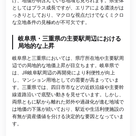
け、地価が弱含んでいる地域も見られます。県全体
としてはプラス成長ですが、エリアによる濃淡がは
っきりとしており、マクロな視点だけでなくミクロ
な立地条件の見極めが不可欠です。
岐阜県・三重県の主要駅周辺における
局地的な上昇
岐阜県と三重県においては、県庁所在地や主要駅周
辺での局地的な地価上昇が目立ちます。岐阜県で
は、JR岐阜駅周辺の再開発により利便性が向上
し、マンション用地としての需要が高まっていま
す。三重県では、四日市市などの近鉄沿線や主要幹
線道路沿いで底堅い動きを見せています。しかし、
両県ともに駅から離れた郊外や過疎化が進む地域で
は地価の下落が続いており、駅近や生活利便施設の
有無が資産価値を分ける決定的な要因となっていま
す。