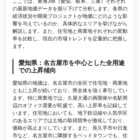
ここでは、東海3県（愛知、岐阜、三重）それぞれ
の最新地価データを掘り下げて分析します。各県の
経済状況や開発プロジェクトが地価にどのような影
響を与えているのか、具体的なエリアを挙げながら
解説します。また、住宅地と商業地それぞれの変動
率を比較し、現在の市場トレンドを定量的に把握し
ます。
愛知県：名古屋市を中心とした全用途
での上昇傾向
愛知県の地価は、名古屋市の全区で住宅地・商業地
ともに上昇が続いており、県全体を強く牽引してい
ます。特に商業地では、久屋大通の再開発や名駅周
辺のオフィス需要が旺盛で、高い上昇率を記録して
います。住宅地においても、地下鉄沿線や人気学区
のあるエリアでは土地の取得競争が激化しており、
価格が高止まりしています。また、長久手市や日進
市など、名古屋市に隣接するベッドタウンでも、住