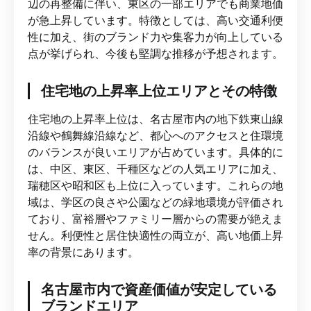
辺の再整備に伴い、東区の一部エリアでも商業地価
が急上昇しています。特徴としては、高い交通利便
性に加え、街のブランド力や集客力が向上している
点が挙げられ、今後も堅調な推移が予想されます。
住宅地の上昇率上位エリアとその特徴
住宅地の上昇率上位は、名古屋市内の地下鉄東山線
沿線や鶴舞線沿線など、都心へのアクセスと住環境
のバランスが良いエリアが占めています。具体的に
は、中区、東区、千種区などの人気エリアに加え、
瑞穂区や昭和区も上位に入っています。これらの地
域は、学区の良さや公園などの緑地環境が評価され
ており、富裕層やファミリー層からの需要が絶えま
せん。利便性と居住快適性の両立が、高い地価上昇
率の背景にあります。
名古屋市内で資産価値が安定している
ブランドエリア